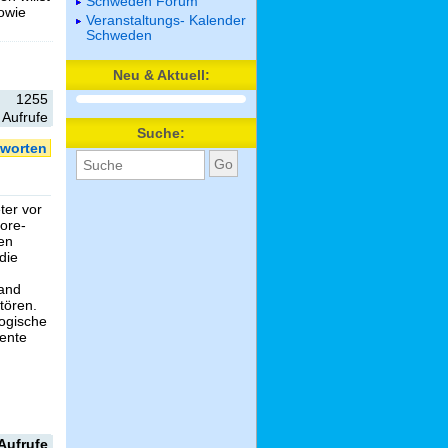
Schweden Forum
sowie
Veranstaltungs- Kalender
Schweden
Neu & Aktuell:
1255
Aufrufe
Suche:
worten
ter vor
hore-
en
die
n
land
tören.
logische
sente
.
Aufrufe