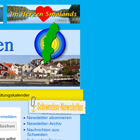
en
altungskalender
nmelden
Newsletter abonnieren
Newsletter-Archiv
Nachrichten aus
Schweden
n willst