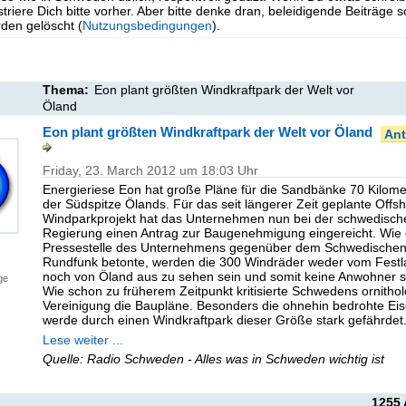
triere Dich bitte vorher. Aber bitte denke dran, beleidigende Beiträge 
en gelöscht (
Nutzungsbedingungen
).
Thema:
Eon plant größten Windkraftpark der Welt vor
Öland
Eon plant größten Windkraftpark der Welt vor Öland
Ant
Friday, 23. March 2012 um 18:03 Uhr
Energieriese Eon hat große Pläne für die Sandbänke 70 Kilome
der Südspitze Ölands. Für das seit längerer Zeit geplante Offs
Windparkprojekt hat das Unternehmen nun bei der schwedisch
Regierung einen Antrag zur Baugenehmigung eingereicht. Wie 
Pressestelle des Unternehmens gegenüber dem Schwedische
Rundfunk betonte, werden die 300 Windräder weder vom Fest
noch von Öland aus zu sehen sein und somit keine Anwohner s
ge
Wie schon zu früherem Zeitpunkt kritisierte Schwedens ornitho
Vereinigung die Baupläne. Besonders die ohnehin bedrohte Ei
werde durch einen Windkraftpark dieser Größe stark gefährdet
Lese weiter ...
Quelle: Radio Schweden - Alles was in Schweden wichtig ist
1255 