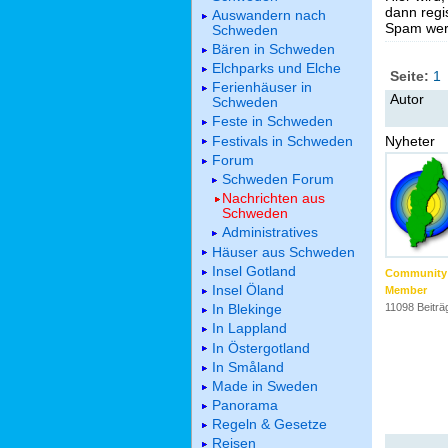
dann regis
Auswandern nach
Spam werd
Schweden
Bären in Schweden
Elchparks und Elche
Seite:
1
Ferienhäuser in
Autor
Schweden
Feste in Schweden
Festivals in Schweden
Nyheter
Forum
Schweden Forum
Nachrichten aus
Schweden
Administratives
Häuser aus Schweden
Insel Gotland
Community
Insel Öland
Member
In Blekinge
11098 Beiträ
In Lappland
In Östergotland
In Småland
Made in Sweden
Panorama
Regeln & Gesetze
Reisen