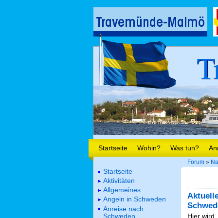
T
Startseite
Wohin?
Was tun?
An
Forum
»
Na
Startseite
Aktivitäten
Allgemeines
Aktuell
Angeln in Schweden
Schwed
Anreise nach
Schweden
Hier wird