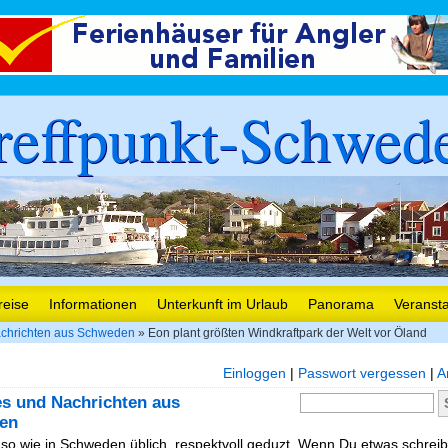
reffpunkt-Schwed
reise
Informationen
Unterkunft im Urlaub
Panorama
Veranst
chrichten aus Schweden
» Eon plant größten Windkraftpark der Welt vor Öland
Einloggen
|
Passwort vergessen
|
A
es und Nachrichten aus
en
, so wie in Schweden üblich, respektvoll geduzt. Wenn Du etwas schreibe