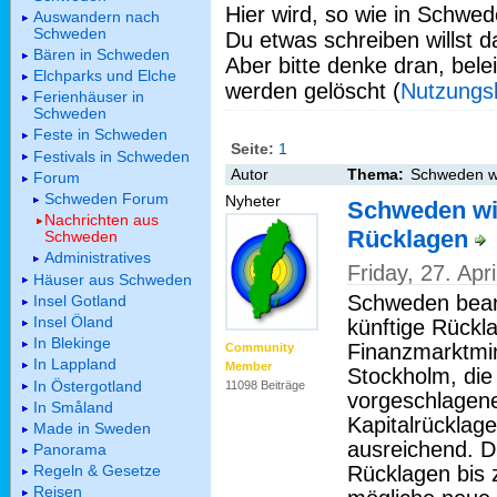
Hier wird, so wie in Schwed
Auswandern nach
Schweden
Du etwas schreiben willst da
Bären in Schweden
Aber bitte denke dran, bel
Elchparks und Elche
werden gelöscht (
Nutzungs
Ferienhäuser in
Schweden
Feste in Schweden
Seite:
1
Festivals in Schweden
Autor
Thema:
Schweden wi
Forum
Schweden Forum
Nyheter
Schweden wi
Nachrichten aus
Rücklagen
Schweden
Administratives
Friday, 27. Ap
Häuser aus Schweden
Schweden bean
Insel Gotland
Insel Öland
künftige Rückl
In Blekinge
Finanzmarktmin
Community
In Lappland
Member
Stockholm, di
In Östergotland
11098 Beiträge
vorgeschlagen
In Småland
Kapitalrücklage
Made in Sweden
ausreichend. D
Panorama
Rücklagen bis 
Regeln & Gesetze
Reisen