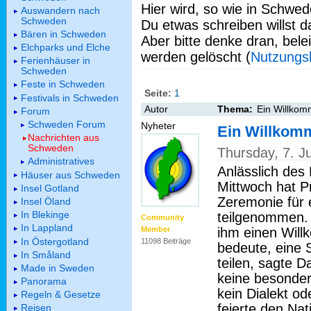
Hier wird, so wie in Schwed
Auswandern nach
Schweden
Du etwas schreiben willst da
Bären in Schweden
Aber bitte denke dran, bel
Elchparks und Elche
werden gelöscht (
Nutzungs
Ferienhäuser in
Schweden
Feste in Schweden
Seite:
1
Festivals in Schweden
Autor
Thema:
Ein Willkom
Forum
Schweden Forum
Nyheter
Ein Willkom
Nachrichten aus
Schweden
Thursday, 7. 
Administratives
Anlässlich des 
Häuser aus Schweden
Mittwoch hat P
Insel Gotland
Zeremonie für
Insel Öland
In Blekinge
teilgenommen.
Community
In Lappland
ihm einen Will
Member
In Östergotland
11098 Beiträge
bedeute, eine 
In Småland
teilen, sagte D
Made in Sweden
keine besonder
Panorama
kein Dialekt od
Regeln & Gesetze
feierte den Nat
Reisen