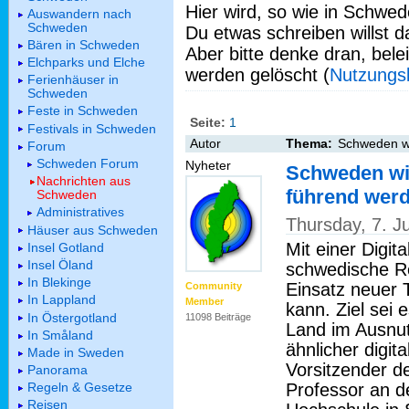
Hier wird, so wie in Schwed
Auswandern nach
Schweden
Du etwas schreiben willst da
Bären in Schweden
Aber bitte denke dran, bel
Elchparks und Elche
werden gelöscht (
Nutzungs
Ferienhäuser in
Schweden
Feste in Schweden
Seite:
1
Festivals in Schweden
Autor
Thema:
Schweden wi
Forum
Schweden Forum
Nyheter
Schweden wil
Nachrichten aus
führend wer
Schweden
Administratives
Thursday, 7. 
Häuser aus Schweden
Mit einer Digit
Insel Gotland
Insel Öland
schwedische Re
In Blekinge
Einsatz neuer 
Community
In Lappland
Member
kann. Ziel sei
In Östergotland
11098 Beiträge
Land im Ausnut
In Småland
ähnlicher digi
Made in Sweden
Vorsitzender d
Panorama
Professor an d
Regeln & Gesetze
Reisen