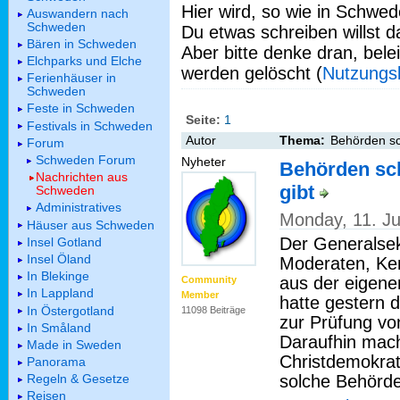
Hier wird, so wie in Schwed
Auswandern nach
Schweden
Du etwas schreiben willst da
Bären in Schweden
Aber bitte denke dran, bel
Elchparks und Elche
werden gelöscht (
Nutzungs
Ferienhäuser in
Schweden
Feste in Schweden
Seite:
1
Festivals in Schweden
Autor
Thema:
Behörden sch
Forum
Schweden Forum
Nyheter
Behörden sch
Nachrichten aus
gibt
Schweden
Administratives
Monday, 11. J
Häuser aus Schweden
Der Generalsek
Insel Gotland
Insel Öland
Moderaten, Ken
In Blekinge
aus der eigene
Community
In Lappland
Member
hatte gestern 
In Östergotland
11098 Beiträge
zur Prüfung vo
In Småland
Daraufhin mach
Made in Sweden
Christdemokra
Panorama
solche Behörde 
Regeln & Gesetze
Reisen