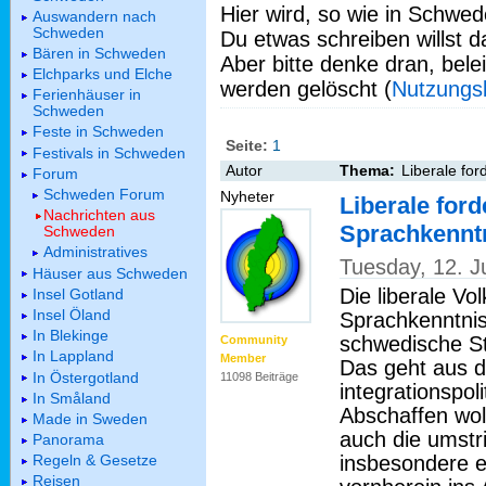
Hier wird, so wie in Schwed
Auswandern nach
Schweden
Du etwas schreiben willst da
Bären in Schweden
Aber bitte denke dran, bel
Elchparks und Elche
werden gelöscht (
Nutzungs
Ferienhäuser in
Schweden
Feste in Schweden
Seite:
1
Festivals in Schweden
Autor
Thema:
Liberale fo
Forum
Schweden Forum
Nyheter
Liberale ford
Nachrichten aus
Sprachkennt
Schweden
Administratives
Tuesday, 12. 
Häuser aus Schweden
Die liberale Vo
Insel Gotland
Insel Öland
Sprachkenntnis
In Blekinge
schwedische St
Community
In Lappland
Member
Das geht aus d
In Östergotland
11098 Beiträge
integrationspo
In Småland
Abschaffen woll
Made in Sweden
auch die umstr
Panorama
insbesondere 
Regeln & Gesetze
Reisen