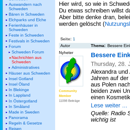
Hier wird, so wie in Schwed
Auswandern nach
Schweden
Du etwas schreiben willst da
Bären in Schweden
Aber bitte denke dran, bel
Elchparks und Elche
werden gelöscht (
Nutzungs
Ferienhäuser in
Schweden
Feste in Schweden
Seite:
1
Festivals in Schweden
Autor
Thema:
Bessere Ein
Forum
Schweden Forum
Nyheter
Bessere Ein
Nachrichten aus
Schweden
Thursday, 28.
Administratives
Alexandra und 
Häuser aus Schweden
Jahren auf der
Insel Gotland
aus Polen nach
Insel Öland
In Blekinge
beiden zwei U
Community
In Lappland
einen Kosmetik
Member
In Östergotland
11098 Beiträge
Lese weiter ...
In Småland
Made in Sweden
Quelle: Radio 
Panorama
wichtig ist
Regeln & Gesetze
Reisen