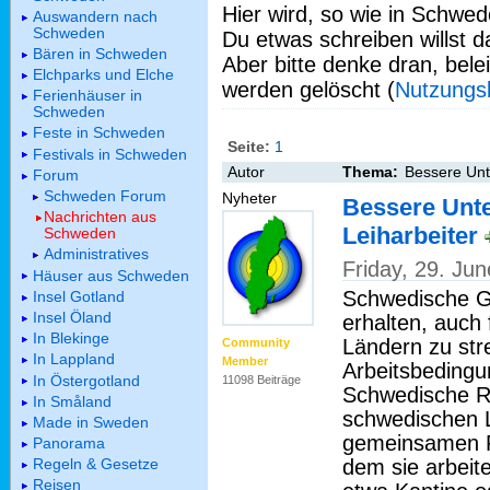
Hier wird, so wie in Schwed
Auswandern nach
Schweden
Du etwas schreiben willst da
Bären in Schweden
Aber bitte denke dran, bel
Elchparks und Elche
werden gelöscht (
Nutzungs
Ferienhäuser in
Schweden
Feste in Schweden
Seite:
1
Festivals in Schweden
Autor
Thema:
Bessere Unte
Forum
Schweden Forum
Nyheter
Bessere Unte
Nachrichten aus
Leiharbeiter
Schweden
Administratives
Friday, 29. Ju
Häuser aus Schweden
Schwedische G
Insel Gotland
Insel Öland
erhalten, auch
In Blekinge
Ländern zu str
Community
In Lappland
Member
Arbeitsbedingu
In Östergotland
11098 Beiträge
Schwedische Ru
In Småland
schwedischen L
Made in Sweden
gemeinsamen 
Panorama
dem sie arbeit
Regeln & Gesetze
Reisen