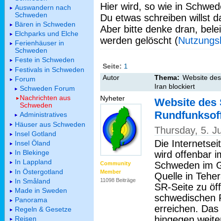
Hier wird, so wie in Schwed
Auswandern nach
Schweden
Du etwas schreiben willst da
Bären in Schweden
Aber bitte denke dran, bel
Elchparks und Elche
werden gelöscht (
Nutzungs
Ferienhäuser in
Schweden
Feste in Schweden
Seite:
1
Festivals in Schweden
Autor
Thema:
Website des
Forum
Iran blockiert
Schweden Forum
Nachrichten aus
Nyheter
Website des
Schweden
Rundfunksoff
Administratives
Häuser aus Schweden
Thursday, 5. J
Insel Gotland
Die Internetse
Insel Öland
In Blekinge
wird offenbar i
In Lappland
Schweden im Ge
Community
In Östergotland
Member
Quelle in Teher
In Småland
11098 Beiträge
SR-Seite zu öff
Made in Sweden
schwedischen F
Panorama
erreichen. Das
Regeln & Gesetze
hingegen weite
Reisen