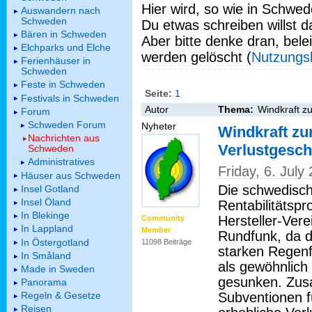
Hier wird, so wie in Schwed
Auswandern nach
Schweden
Du etwas schreiben willst da
Bären in Schweden
Aber bitte denke dran, bel
Elchparks und Elche
werden gelöscht (
Nutzungs
Ferienhäuser in
Schweden
Feste in Schweden
Seite:
1
Festivals in Schweden
Autor
Thema:
Windkraft zu
Forum
Schweden Forum
Nyheter
Windkraft zur
Nachrichten aus
Verlustgesch
Schweden
Administratives
Friday, 6. Jul
Häuser aus Schweden
Die schwedisch
Insel Gotland
Insel Öland
Rentabilitätsp
In Blekinge
Hersteller-Ver
Community
In Lappland
Member
Rundfunk, da d
In Östergotland
11098 Beiträge
starken Regenf
In Småland
als gewöhnlich 
Made in Sweden
gesunken. Zusa
Panorama
Subventionen f
Regeln & Gesetze
Reisen