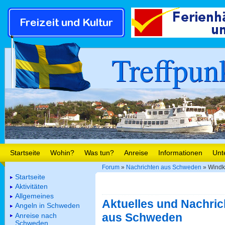
Treffpun
Startseite
Wohin?
Was tun?
Anreise
Informationen
Unt
Forum
»
Nachrichten aus Schweden
» Windkr
Startseite
Aktivitäten
Allgemeines
Aktuelles und Nachric
Angeln in Schweden
aus Schweden
Anreise nach
Schweden