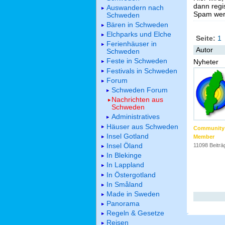
dann regis
Auswandern nach
Spam werd
Schweden
Bären in Schweden
Elchparks und Elche
Seite:
1
Ferienhäuser in
Autor
Schweden
Feste in Schweden
Nyheter
Festivals in Schweden
Forum
Schweden Forum
Nachrichten aus
Schweden
Administratives
Häuser aus Schweden
Community
Insel Gotland
Member
Insel Öland
11098 Beiträ
In Blekinge
In Lappland
In Östergotland
In Småland
Made in Sweden
Panorama
Regeln & Gesetze
Reisen