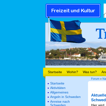
T
Startseite
Wohin?
Was tun?
An
Forum
»
Na
Startseite
Aktivitäten
Allgemeines
Aktuell
Angeln in Schweden
Schwed
Anreise nach
Schweden
Hier wird