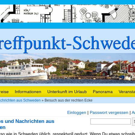
reffpunkt-Schwed
reise
Informationen
Unterkunft im Urlaub
Panorama
Veranst
chrichten aus Schweden
» Besuch aus der rechten Ecke
Einloggen
|
Passwort vergessen
|
A
es und Nachrichten aus
en
, so wie in Schweden üblich, respektvoll geduzt. Wenn Du etwas schreibe