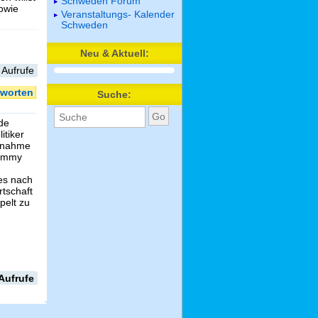
Schweden Forum
sowie
Veranstaltungs- Kalender
Schweden
Neu & Aktuell:
 Aufrufe
worten
Suche:
de
itiker
ilnahme
Jimmy
es nach
tschaft
pelt zu
Aufrufe