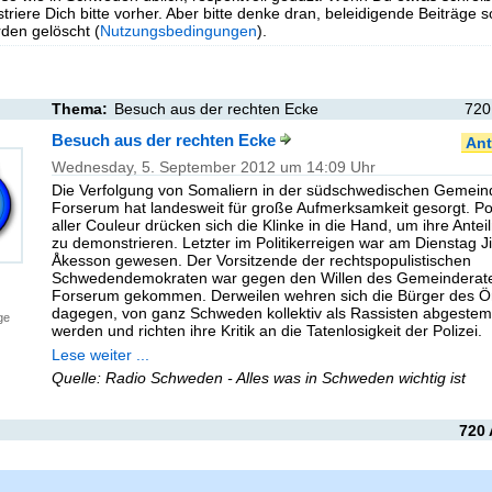
triere Dich bitte vorher. Aber bitte denke dran, beleidigende Beiträge 
en gelöscht (
Nutzungsbedingungen
).
Thema:
Besuch aus der rechten Ecke
720
Besuch aus der rechten Ecke
Ant
Wednesday, 5. September 2012 um 14:09 Uhr
Die Verfolgung von Somaliern in der südschwedischen Gemein
Forserum hat landesweit für große Aufmerksamkeit gesorgt. Pol
aller Couleur drücken sich die Klinke in die Hand, um ihre Ante
zu demonstrieren. Letzter im Politikerreigen war am Dienstag 
Åkesson gewesen. Der Vorsitzende der rechtspopulistischen
Schwedendemokraten war gegen den Willen des Gemeinderat
Forserum gekommen. Derweilen wehren sich die Bürger des Ör
dagegen, von ganz Schweden kollektiv als Rassisten abgestem
ge
werden und richten ihre Kritik an die Tatenlosigkeit der Polizei.
Lese weiter ...
Quelle: Radio Schweden - Alles was in Schweden wichtig ist
720 