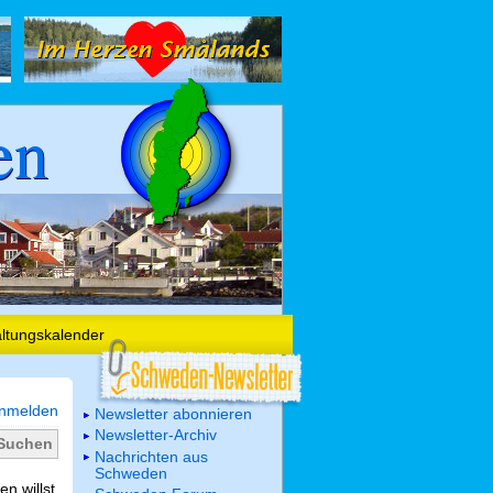
en
altungskalender
nmelden
Newsletter abonnieren
Newsletter-Archiv
Nachrichten aus
Schweden
n willst