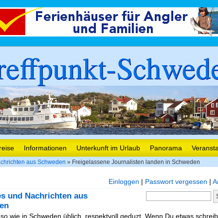
reffpunkt-Schwed
reise
Informationen
Unterkunft im Urlaub
Panorama
Veranst
chrichten aus Schweden
» Freigelassene Journalisten landen in Schweden
Einloggen
|
Passwort vergessen
|
A
es und Nachrichten aus
en
, so wie in Schweden üblich, respektvoll geduzt. Wenn Du etwas schreibe