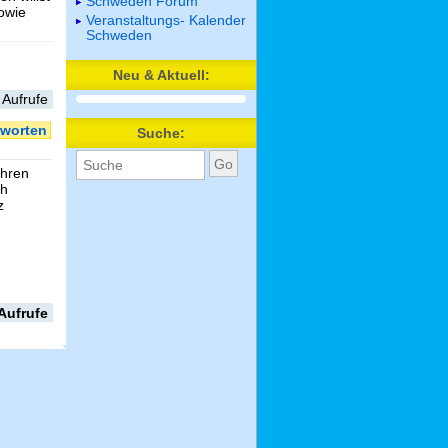
Schweden Forum
sowie
Veranstaltungs- Kalender
Schweden
Neu & Aktuell:
 Aufrufe
worten
Suche:
ehren
ch
z
Aufrufe