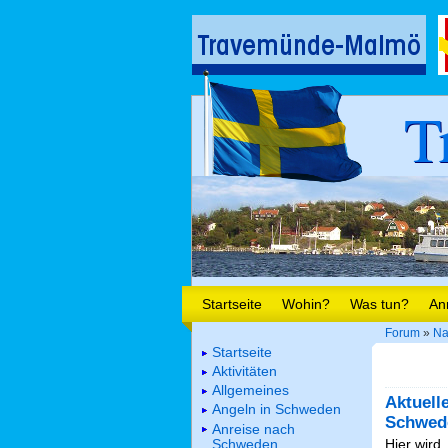
T
Startseite
Wohin?
Was tun?
An
Forum
»
Na
Startseite
Aktivitäten
Allgemeines
Aktuell
Angeln in Schweden
Schwed
Anreise nach
Schweden
Hier wird