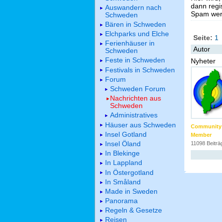
dann regis
Auswandern nach
Spam werd
Schweden
Bären in Schweden
Elchparks und Elche
Seite:
1
Ferienhäuser in
Autor
Schweden
Feste in Schweden
Nyheter
Festivals in Schweden
Forum
Schweden Forum
Nachrichten aus
Schweden
Administratives
Häuser aus Schweden
Community
Insel Gotland
Member
Insel Öland
11098 Beiträ
In Blekinge
In Lappland
In Östergotland
In Småland
Made in Sweden
Panorama
Regeln & Gesetze
Reisen