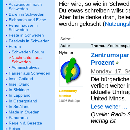
Hier wird, so wie in Schwed
Auswandern nach
Schweden
Du etwas schreiben willst da
Bären in Schweden
Aber bitte denke dran, bel
Elchparks und Elche
werden gelöscht (
Nutzungs
Ferienhäuser in
Schweden
Feste in Schweden
Seite:
1
Festivals in Schweden
Autor
Thema:
Zentrumspart
Forum
Schweden Forum
Nyheter
Zentrumspart
Nachrichten aus
Prozent
Schweden
Administratives
Monday, 17. S
Häuser aus Schweden
Die bürgerliche
Insel Gotland
Insel Öland
verliert weiter
In Blekinge
aktuelle Umfra
Community
In Lappland
Member
United Minds.
In Östergotland
11098 Beiträge
Lese weiter ...
In Småland
Made in Sweden
Quelle: Radio 
Panorama
wichtig ist
Regeln & Gesetze
Reisen