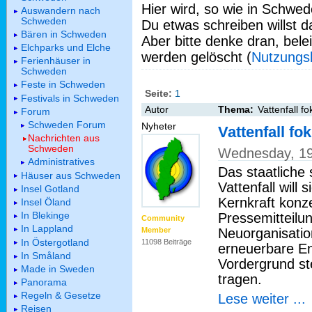
Hier wird, so wie in Schwed
Auswandern nach
Schweden
Du etwas schreiben willst da
Bären in Schweden
Aber bitte denke dran, bel
Elchparks und Elche
werden gelöscht (
Nutzungs
Ferienhäuser in
Schweden
Feste in Schweden
Seite:
1
Festivals in Schweden
Autor
Thema:
Vattenfall fo
Forum
Schweden Forum
Nyheter
Vattenfall fo
Nachrichten aus
Schweden
Wednesday, 19
Administratives
Das staatlich
Häuser aus Schweden
Vattenfall will
Insel Gotland
Kernkraft konz
Insel Öland
In Blekinge
Pressemitteilun
Community
In Lappland
Neuorganisatio
Member
In Östergotland
11098 Beiträge
erneuerbare En
In Småland
Vordergrund st
Made in Sweden
tragen.
Panorama
Regeln & Gesetze
Lese weiter ...
Reisen