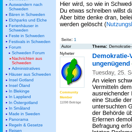
Hier wird, so wie in Schwed
Auswandern nach
Schweden
Du etwas schreiben willst da
Bären in Schweden
Aber bitte denke dran, bel
Elchparks und Elche
werden gelöscht (
Nutzungs
Ferienhäuser in
Schweden
Feste in Schweden
Seite:
1
Festivals in Schweden
Autor
Thema:
Demokratie-
Forum
Schweden Forum
Nyheter
Demokratie-V
Nachrichten aus
ungenügend
Schweden
Administratives
Tuesday, 25. 
Häuser aus Schweden
An vielen schw
Insel Gotland
Insel Öland
Vermitteln dem
In Blekinge
ausreichender
Community
In Lappland
Member
eine Studie de
In Östergotland
11098 Beiträge
untersuchten G
In Småland
der Behörde ü
Made in Sweden
Erlernen demok
Panorama
Befragung erfo
Regeln & Gesetze
Reisen