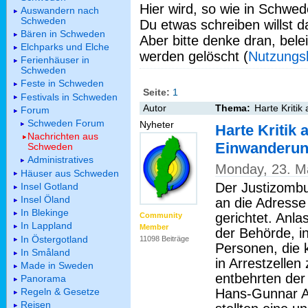
Hier wird, so wie in Schwed
Auswandern nach
Schweden
Du etwas schreiben willst da
Bären in Schweden
Aber bitte denke dran, bel
Elchparks und Elche
werden gelöscht (
Nutzungs
Ferienhäuser in
Schweden
Feste in Schweden
Seite:
1
Festivals in Schweden
Autor
Thema:
Harte Kriti
Forum
Schweden Forum
Nyheter
Harte Kritik 
Nachrichten aus
Einwanderu
Schweden
Administratives
Monday, 23. M
Häuser aus Schweden
Der Justizombu
Insel Gotland
Insel Öland
an die Adress
In Blekinge
gerichtet. Anla
Community
In Lappland
Member
der Behörde, 
In Östergotland
11098 Beiträge
Personen, die k
In Småland
in Arrestzellen
Made in Sweden
entbehrten der
Panorama
Hans-Gunnar Ax
Regeln & Gesetze
Reisen