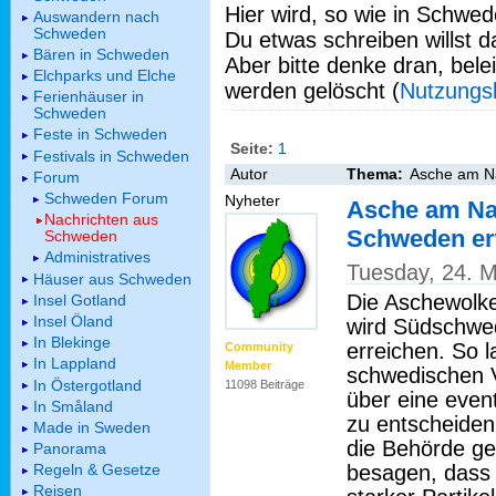
Hier wird, so wie in Schwed
Auswandern nach
Schweden
Du etwas schreiben willst da
Bären in Schweden
Aber bitte denke dran, bel
Elchparks und Elche
werden gelöscht (
Nutzungs
Ferienhäuser in
Schweden
Feste in Schweden
Seite:
1
Festivals in Schweden
Autor
Thema:
Asche am Na
Forum
Schweden Forum
Nyheter
Asche am Na
Nachrichten aus
Schweden er
Schweden
Administratives
Tuesday, 24. 
Häuser aus Schweden
Die Aschewolke
Insel Gotland
Insel Öland
wird Südschwe
In Blekinge
erreichen. So l
Community
In Lappland
Member
schwedischen V
In Östergotland
11098 Beiträge
über eine even
In Småland
zu entscheiden
Made in Sweden
die Behörde gen
Panorama
besagen, dass d
Regeln & Gesetze
Reisen