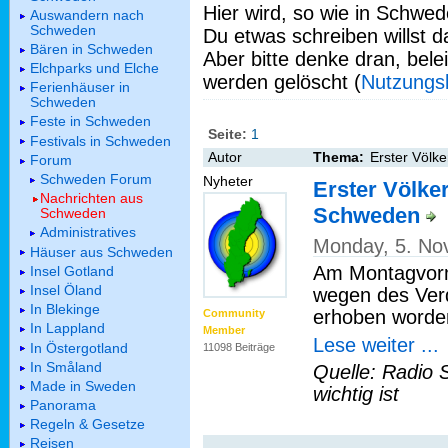
Hier wird, so wie in Schwed
Auswandern nach
Schweden
Du etwas schreiben willst da
Bären in Schweden
Aber bitte denke dran, bel
Elchparks und Elche
werden gelöscht (
Nutzungs
Ferienhäuser in
Schweden
Feste in Schweden
Seite:
1
Festivals in Schweden
Autor
Thema:
Erster Völk
Forum
Schweden Forum
Nyheter
Erster Völke
Nachrichten aus
Schweden
Schweden
Administratives
Monday, 5. No
Häuser aus Schweden
Am Montagvormi
Insel Gotland
Insel Öland
wegen des Ver
In Blekinge
erhoben worde
Community
In Lappland
Member
Lese weiter ...
In Östergotland
11098 Beiträge
In Småland
Quelle: Radio 
Made in Sweden
wichtig ist
Panorama
Regeln & Gesetze
Reisen