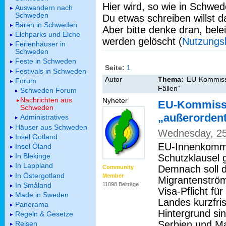
Hier wird, so wie in Schwed
Auswandern nach
Schweden
Du etwas schreiben willst da
Bären in Schweden
Aber bitte denke dran, bel
Elchparks und Elche
werden gelöscht (
Nutzungs
Ferienhäuser in
Schweden
Feste in Schweden
Seite:
1
Festivals in Schweden
Autor
Thema:
EU-Kommissar
Forum
Fällen“
Schweden Forum
Nachrichten aus
Nyheter
EU-Kommissar
Schweden
„außerordent
Administratives
Häuser aus Schweden
Wednesday, 25
Insel Gotland
EU-Innenkommis
Insel Öland
In Blekinge
Schutzklausel 
In Lappland
Demnach soll d
Community
In Östergotland
Member
Migrantenströ
In Småland
11098 Beiträge
Visa-Pflicht fü
Made in Sweden
Landes kurzfris
Panorama
Hintergrund si
Regeln & Gesetze
Serbien und Ma
Reisen