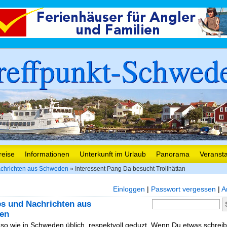
reffpunkt-Schwed
reise
Informationen
Unterkunft im Urlaub
Panorama
Veranst
chrichten aus Schweden
» Interessent Pang Da besucht Trollhättan
Einloggen
|
Passwort vergessen
|
A
es und Nachrichten aus
en
, so wie in Schweden üblich, respektvoll geduzt. Wenn Du etwas schreibe