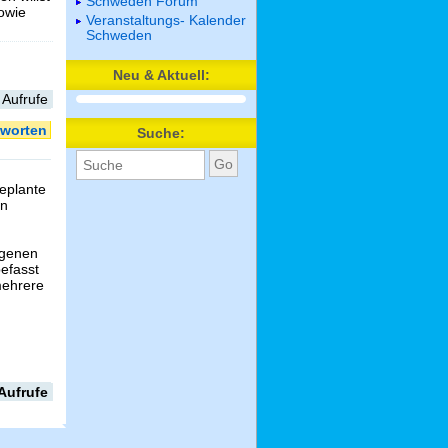
Schweden Forum
sowie
Veranstaltungs- Kalender
Schweden
Neu & Aktuell:
 Aufrufe
worten
Suche:
eplante
in
ngenen
efasst
mehrere
Aufrufe