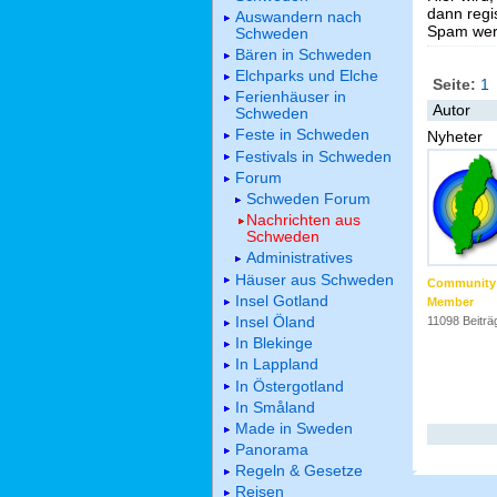
dann regis
Auswandern nach
Spam werd
Schweden
Bären in Schweden
Elchparks und Elche
Seite:
1
Ferienhäuser in
Autor
Schweden
Feste in Schweden
Nyheter
Festivals in Schweden
Forum
Schweden Forum
Nachrichten aus
Schweden
Administratives
Häuser aus Schweden
Community
Insel Gotland
Member
Insel Öland
11098 Beiträ
In Blekinge
In Lappland
In Östergotland
In Småland
Made in Sweden
Panorama
Regeln & Gesetze
Reisen