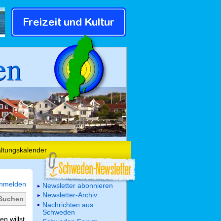
en
altungskalender
nmelden
Newsletter abonnieren
Newsletter-Archiv
Nachrichten aus
Schweden
n willst