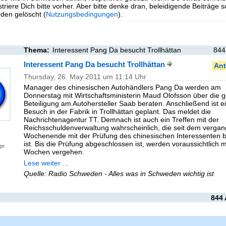
triere Dich bitte vorher. Aber bitte denke dran, beleidigende Beiträge 
en gelöscht (
Nutzungsbedingungen
).
Thema:
Interessent Pang Da besucht Trollhättan
844
Interessent Pang Da besucht Trollhättan
Ant
Thursday, 26. May 2011 um 11:14 Uhr
Manager des chinesischen Autohändlers Pang Da werden am
Donnerstag mit Wirtschaftsministerin Maud Olofsson über die g
Beteiligung am Autohersteller Saab beraten. Anschließend ist e
Besuch in der Fabrik in Trollhättan geplant. Das meldet die
Nachrichtenagentur TT. Demnach ist auch ein Treffen mit der
Reichsschuldenverwaltung wahrscheinlich, die seit dem verga
Wochenende mit der Prüfung des chinesischen Interessenten b
ist. Bis die Prüfung abgeschlossen ist, werden voraussichtlich 
ge
Wochen vergehen.
Lese weiter ...
Quelle: Radio Schweden - Alles was in Schweden wichtig ist
844 