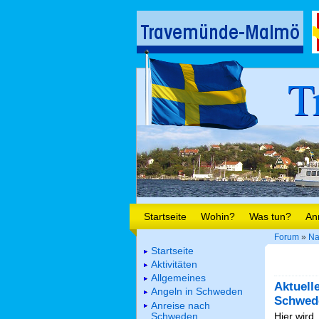
T
Startseite
Wohin?
Was tun?
An
Forum
»
Na
Startseite
Aktivitäten
Allgemeines
Aktuell
Angeln in Schweden
Schwed
Anreise nach
Schweden
Hier wird