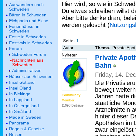
Hier wird, so wie in Schwed
Auswandern nach
Schweden
Du etwas schreiben willst da
Bären in Schweden
Aber bitte denke dran, bel
Elchparks und Elche
werden gelöscht (
Nutzungs
Ferienhäuser in
Schweden
Feste in Schweden
Seite:
1
Festivals in Schweden
Autor
Thema:
Private Apo
Forum
Schweden Forum
Nyheter
Private Apot
Nachrichten aus
Bahn
Schweden
Administratives
Friday, 14. D
Häuser aus Schweden
Die Privatisie
Insel Gotland
Insel Öland
bewegt weiterh
In Blekinge
Jahren hatte d
Community
In Lappland
Member
staatliche Mon
In Östergotland
11098 Beiträge
Arzneimitteln 
In Småland
hinter dieser 
Made in Sweden
Apotheken im L
Panorama
zwar eingelöst
Regeln & Gesetze
Reisen