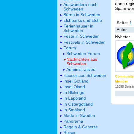
dann regis
Auswandern nach
Spam werd
Schweden
Bären in Schweden
Elchparks und Elche
Seite:
1
Ferienhäuser in
Autor
Schweden
Feste in Schweden
Nyheter
Festivals in Schweden
Forum
Schweden Forum
Nachrichten aus
Schweden
Administratives
Häuser aus Schweden
Community
Insel Gotland
Member
Insel Öland
11098 Beiträ
In Blekinge
In Lappland
In Östergotland
In Småland
Made in Sweden
Panorama
Regeln & Gesetze
Reisen