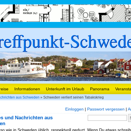
reffpunkt-Schwed
reise
Informationen
Unterkunft im Urlaub
Panorama
Veranst
chrichten aus Schweden
» Schweden verliert seinen Tabakskrieg
Einloggen
|
Passwort vergessen
|
A
es und Nachrichten aus
en
, so wie in Schweden üblich, respektvoll geduzt. Wenn Du etwas schreibe