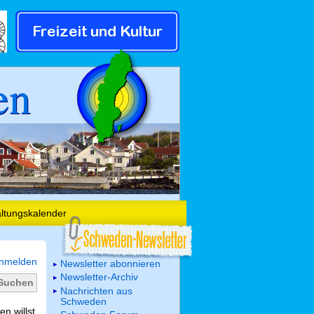
en
altungskalender
nmelden
Newsletter abonnieren
Newsletter-Archiv
Nachrichten aus
Schweden
n willst