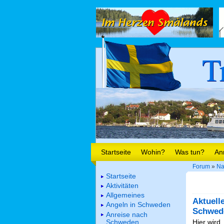
T
Startseite
Wohin?
Was tun?
An
Forum
»
Na
Startseite
Aktivitäten
Allgemeines
Aktuell
Angeln in Schweden
Schwed
Anreise nach
Schweden
Hier wird