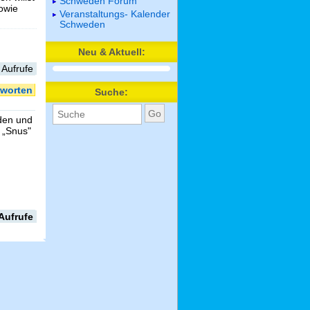
Schweden Forum
sowie
Veranstaltungs- Kalender
Schweden
Neu & Aktuell:
 Aufrufe
worten
Suche:
den und
 „Snus"
Aufrufe