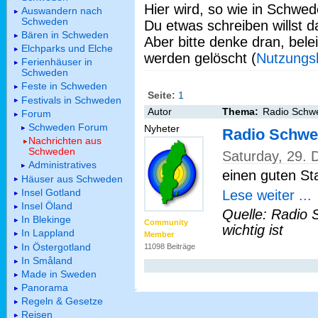
Hier wird, so wie in Schwed
Auswandern nach
Schweden
Du etwas schreiben willst da
Bären in Schweden
Aber bitte denke dran, bel
Elchparks und Elche
werden gelöscht (
Nutzungs
Ferienhäuser in
Schweden
Feste in Schweden
Seite:
1
Festivals in Schweden
Autor
Thema:
Radio Schw
Forum
Schweden Forum
Nyheter
Radio Schwe
Nachrichten aus
Schweden
Saturday, 29.
Administratives
einen guten Sta
Häuser aus Schweden
Insel Gotland
Lese weiter ...
Insel Öland
Quelle: Radio 
In Blekinge
Community
wichtig ist
In Lappland
Member
In Östergotland
11098 Beiträge
In Småland
Made in Sweden
Panorama
Regeln & Gesetze
Reisen