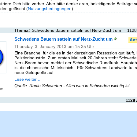
triere Dich bitte vorher. Aber bitte denke dran, beleidigende Beiträge 
en gelöscht (
Nutzungsbedingungen
).
Thema:
Schwedens Bauern satteln auf Nerz-Zucht um
1128
Schwedens Bauern satteln auf Nerz-Zucht um
Ant
Thursday, 3. January 2013 um 15:35 Uhr
Eine Branche, für die es in der derzeitigen Rezession gut läuft, i
Pelztierindustrie. Zum ersten Mal seit 20 Jahren steht Schwede
Nerz-Boom bevor, meldet der Schwedische Rundfunk. Haupta
ist die chinesische Mittelschicht. Für Schwedens Landwirte tut s
neue Geldquelle auf.
Lese weiter ...
Quelle: Radio Schweden - Alles was in Schweden wichtig ist
ge
1128 