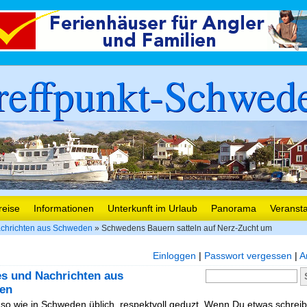
reffpunkt-Schwed
reise
Informationen
Unterkunft im Urlaub
Panorama
Veranst
chrichten aus Schweden
» Schwedens Bauern satteln auf Nerz-Zucht um
Einloggen
|
Passwort vergessen
|
A
es und Nachrichten aus
en
, so wie in Schweden üblich, respektvoll geduzt. Wenn Du etwas schreibe