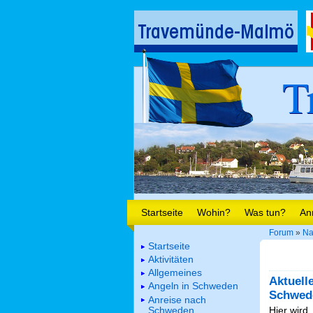
T
Startseite
Wohin?
Was tun?
An
Forum
»
Na
Startseite
Aktivitäten
Allgemeines
Aktuell
Angeln in Schweden
Schwed
Anreise nach
Schweden
Hier wird