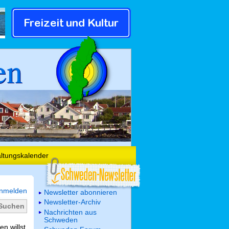
en
altungskalender
nmelden
Newsletter abonnieren
Newsletter-Archiv
Nachrichten aus
Schweden
n willst