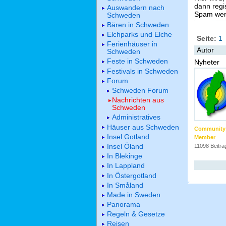
dann regis
Auswandern nach
Spam werd
Schweden
Bären in Schweden
Elchparks und Elche
Seite:
1
Ferienhäuser in
Autor
Schweden
Feste in Schweden
Nyheter
Festivals in Schweden
Forum
Schweden Forum
Nachrichten aus
Schweden
Administratives
Häuser aus Schweden
Community
Insel Gotland
Member
Insel Öland
11098 Beiträ
In Blekinge
In Lappland
In Östergotland
In Småland
Made in Sweden
Panorama
Regeln & Gesetze
Reisen