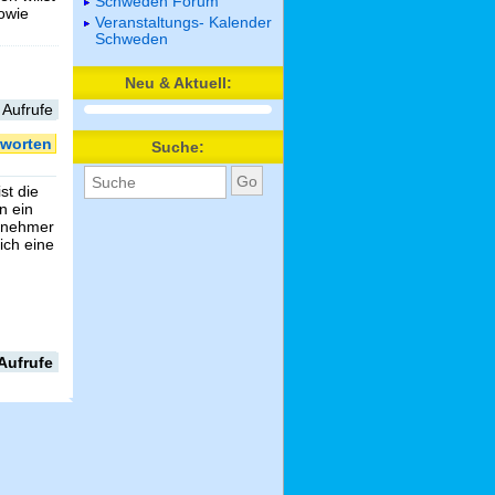
Schweden Forum
sowie
Veranstaltungs- Kalender
Schweden
Neu & Aktuell:
 Aufrufe
worten
Suche:
st die
n ein
bnehmer
ich eine
Aufrufe