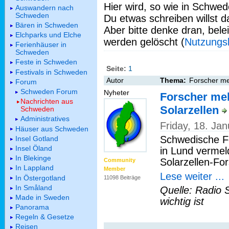
Hier wird, so wie in Schwed
Auswandern nach
Schweden
Du etwas schreiben willst da
Bären in Schweden
Aber bitte denke dran, bel
Elchparks und Elche
werden gelöscht (
Nutzungs
Ferienhäuser in
Schweden
Feste in Schweden
Seite:
1
Festivals in Schweden
Autor
Thema:
Forscher me
Forum
Schweden Forum
Nyheter
Forscher me
Nachrichten aus
Solarzellen
Schweden
Administratives
Friday, 18. Ja
Häuser aus Schweden
Schwedische Fo
Insel Gotland
Insel Öland
in Lund vermel
In Blekinge
Solarzellen-Fo
Community
In Lappland
Member
Lese weiter ...
In Östergotland
11098 Beiträge
In Småland
Quelle: Radio 
Made in Sweden
wichtig ist
Panorama
Regeln & Gesetze
Reisen