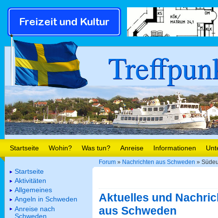
Treffpun
Startseite
Wohin?
Was tun?
Anreise
Informationen
Unt
Forum
»
Nachrichten aus Schweden
» Südeu
Startseite
Aktivitäten
Allgemeines
Aktuelles und Nachric
Angeln in Schweden
aus Schweden
Anreise nach
Schweden