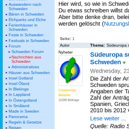
Hier wird, so wie in Schwed
Auswandern nach
Schweden
Du etwas schreiben willst da
Bären in Schweden
Aber bitte denke dran, bel
Elchparks und Elche
werden gelöscht (
Nutzungs
Ferienhäuser in
Schweden
Feste in Schweden
Seite:
1
Festivals in Schweden
Autor
Thema:
Südeuropa s
Forum
Schweden Forum
Nyheter
Südeuropa su
Nachrichten aus
Schweden
Schweden
Administratives
Wednesday, 23
Häuser aus Schweden
Die Zahl der A
Insel Gotland
Insel Öland
Schweden sprun
In Blekinge
Angaben der T
Community
In Lappland
Member
Zahl der Anträ
In Östergotland
11098 Beiträge
Spanien, Griec
In Småland
2010 bis 2012 
Made in Sweden
Panorama
Lese weiter ...
Regeln & Gesetze
Quelle: Radio 
Reisen