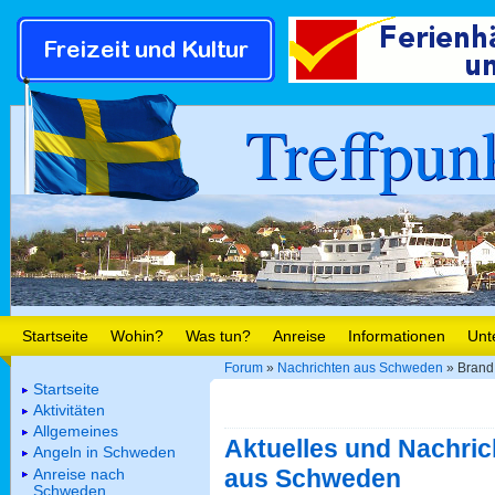
Treffpun
Startseite
Wohin?
Was tun?
Anreise
Informationen
Unt
Forum
»
Nachrichten aus Schweden
» Brand 
Startseite
Aktivitäten
Allgemeines
Aktuelles und Nachric
Angeln in Schweden
aus Schweden
Anreise nach
Schweden