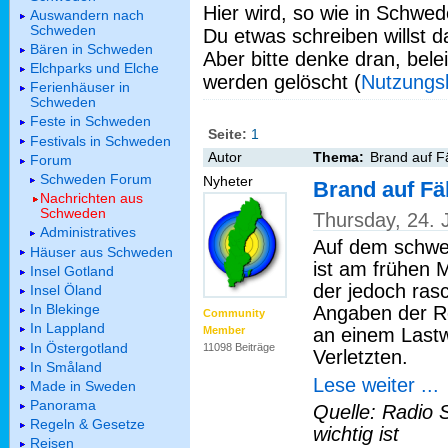
Hier wird, so wie in Schwed
Auswandern nach
Schweden
Du etwas schreiben willst da
Bären in Schweden
Aber bitte denke dran, bel
Elchparks und Elche
werden gelöscht (
Nutzungs
Ferienhäuser in
Schweden
Feste in Schweden
Seite:
1
Festivals in Schweden
Autor
Thema:
Brand auf Fä
Forum
Schweden Forum
Nyheter
Brand auf Fä
Nachrichten aus
Schweden
Thursday, 24.
Administratives
Auf dem schwed
Häuser aus Schweden
ist am frühen 
Insel Gotland
der jedoch ras
Insel Öland
In Blekinge
Angaben der R
Community
In Lappland
an einem Last
Member
In Östergotland
11098 Beiträge
Verletzten.
In Småland
Lese weiter ...
Made in Sweden
Panorama
Quelle: Radio 
Regeln & Gesetze
wichtig ist
Reisen