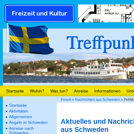
Treffpun
Startseite
Wohin?
Was tun?
Anreise
Informationen
Unt
Forum
»
Nachrichten aus Schweden
» Politi
Startseite
Aktivitäten
Allgemeines
Aktuelles und Nachric
Angeln in Schweden
aus Schweden
Anreise nach
Schweden