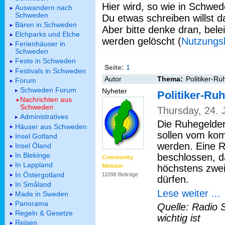
Hier wird, so wie in Schwed
Auswandern nach
Schweden
Du etwas schreiben willst da
Bären in Schweden
Aber bitte denke dran, bel
Elchparks und Elche
werden gelöscht (
Nutzungs
Ferienhäuser in
Schweden
Feste in Schweden
Seite:
1
Festivals in Schweden
Autor
Thema:
Politiker-Ru
Forum
Schweden Forum
Nyheter
Politiker-Ru
Nachrichten aus
Schweden
Thursday, 24.
Administratives
Die Ruhegelder
Häuser aus Schweden
sollen vom ko
Insel Gotland
werden. Eine 
Insel Öland
In Blekinge
beschlossen, 
Community
In Lappland
höchstens zwei
Member
In Östergotland
11098 Beiträge
dürfen.
In Småland
Lese weiter ...
Made in Sweden
Panorama
Quelle: Radio 
Regeln & Gesetze
wichtig ist
Reisen