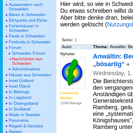
Hier wird, so wie in Schwed
Auswandern nach
Schweden
Du etwas schreiben willst da
Bären in Schweden
Aber bitte denke dran, bel
Elchparks und Elche
werden gelöscht (
Nutzungs
Ferienhäuser in
Schweden
Feste in Schweden
Seite:
1
Festivals in Schweden
Autor
Thema:
Anwältin: Be
Forum
Schweden Forum
Nyheter
Anwältin: Be
Nachrichten aus
„bösartig“
Schweden
Administratives
Wednesday, 1.
Häuser aus Schweden
Die Berichters
Insel Gotland
Insel Öland
den vergangen
In Blekinge
Anständigen übe
Community
In Lappland
Member
Generalsekretä
In Östergotland
11098 Beiträge
Ramberg, geäuß
In Småland
eine „systemat
Made in Sweden
Königshauses",
Panorama
Ramberg unter 
Regeln & Gesetze
Reisen