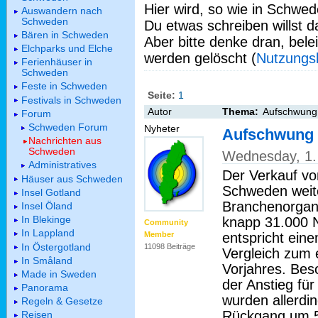
Hier wird, so wie in Schwed
Auswandern nach
Schweden
Du etwas schreiben willst da
Bären in Schweden
Aber bitte denke dran, bel
Elchparks und Elche
werden gelöscht (
Nutzungs
Ferienhäuser in
Schweden
Feste in Schweden
Seite:
1
Festivals in Schweden
Autor
Thema:
Aufschwung
Forum
Schweden Forum
Nyheter
Aufschwung 
Nachrichten aus
Schweden
Wednesday, 1.
Administratives
Der Verkauf v
Häuser aus Schweden
Schweden weite
Insel Gotland
Branchenorgani
Insel Öland
In Blekinge
knapp 31.000 N
Community
In Lappland
entspricht ein
Member
In Östergotland
11098 Beiträge
Vergleich zum
In Småland
Vorjahres. Bes
Made in Sweden
der Anstieg fü
Panorama
wurden allerdin
Regeln & Gesetze
Rückgang um 5
Reisen