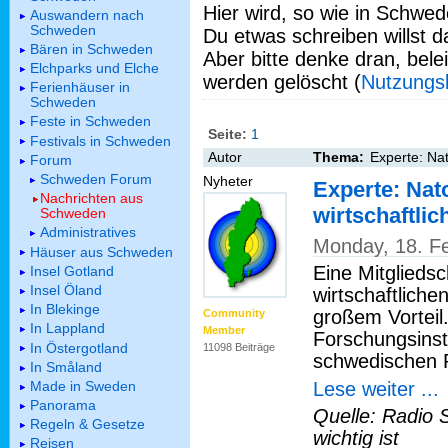
Hier wird, so wie in Schwed
Auswandern nach
Schweden
Du etwas schreiben willst da
Bären in Schweden
Aber bitte denke dran, bel
Elchparks und Elche
werden gelöscht (
Nutzungs
Ferienhäuser in
Schweden
Feste in Schweden
Seite:
1
Festivals in Schweden
Autor
Thema:
Experte: Nat
Forum
Schweden Forum
Nyheter
Experte: Nato
Nachrichten aus
wirtschaftli
Schweden
Administratives
Monday, 18. F
Häuser aus Schweden
Eine Mitgliedsc
Insel Gotland
Insel Öland
wirtschaftlich
In Blekinge
großem Vorteil.
Community
In Lappland
Member
Forschungsinst
In Östergotland
11098 Beiträge
schwedischen 
In Småland
Lese weiter ...
Made in Sweden
Panorama
Quelle: Radio 
Regeln & Gesetze
wichtig ist
Reisen