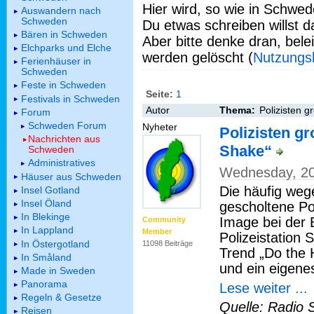
Hier wird, so wie in Schwed
Auswandern nach
Schweden
Du etwas schreiben willst da
Bären in Schweden
Aber bitte denke dran, bel
Elchparks und Elche
werden gelöscht (
Nutzungs
Ferienhäuser in
Schweden
Feste in Schweden
Seite:
1
Festivals in Schweden
Autor
Thema:
Polizisten 
Forum
Schweden Forum
Nyheter
Polizisten g
Nachrichten aus
Shake“
Schweden
Administratives
Wednesday, 20
Häuser aus Schweden
Die häufig weg
Insel Gotland
Insel Öland
gescholtene Po
In Blekinge
Image bei der 
Community
In Lappland
Member
Polizeistation S
In Östergotland
11098 Beiträge
Trend „Do the
In Småland
und ein eigenes
Made in Sweden
Panorama
Lese weiter ...
Regeln & Gesetze
Quelle: Radio 
Reisen