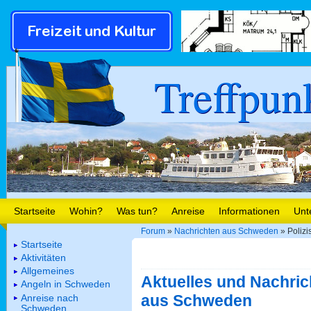
Treffpun
Startseite
Wohin?
Was tun?
Anreise
Informationen
Unt
Forum
»
Nachrichten aus Schweden
» Polizi
Startseite
Aktivitäten
Allgemeines
Aktuelles und Nachric
Angeln in Schweden
aus Schweden
Anreise nach
Schweden