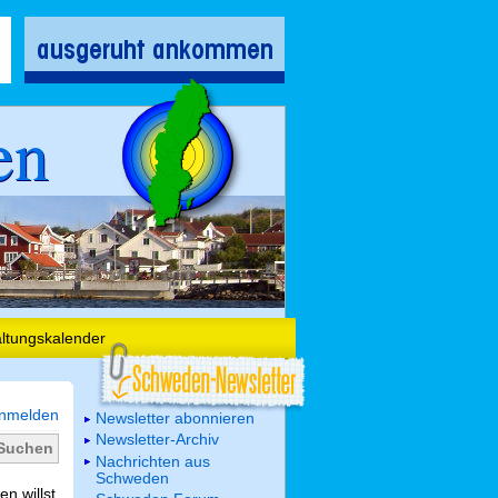
en
altungskalender
nmelden
Newsletter abonnieren
Newsletter-Archiv
Nachrichten aus
Schweden
n willst