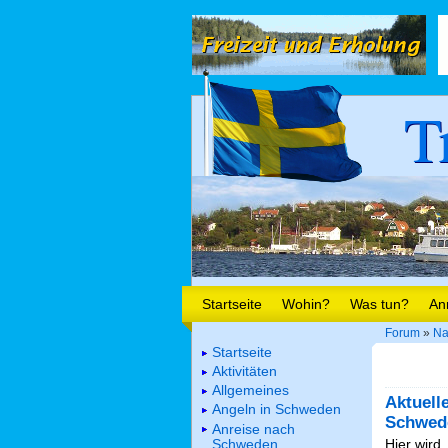
T
Startseite
Wohin?
Was tun?
An
Forum
»
Na
Startseite
Aktivitäten
Allgemeines
Aktuell
Angeln in Schweden
Schwed
Anreise nach
Schweden
Hier wird