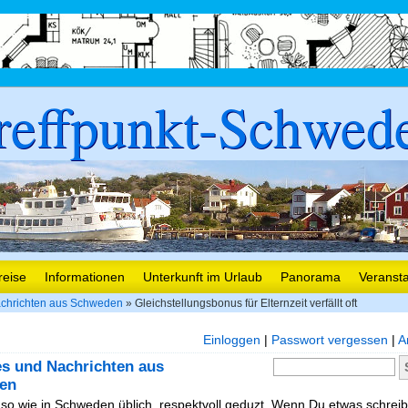
reffpunkt-Schwed
reise
Informationen
Unterkunft im Urlaub
Panorama
Veranst
chrichten aus Schweden
» Gleichstellungsbonus für Elternzeit verfällt oft
Einloggen
|
Passwort vergessen
|
A
es und Nachrichten aus
en
, so wie in Schweden üblich, respektvoll geduzt. Wenn Du etwas schreibe