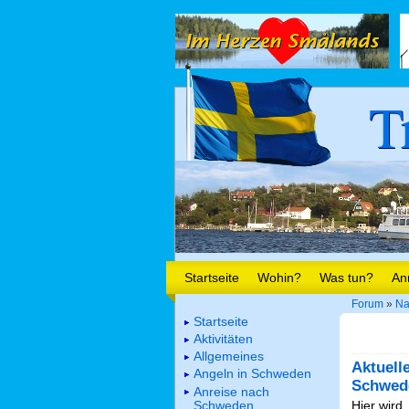
T
Startseite
Wohin?
Was tun?
An
Forum
»
Na
Startseite
Aktivitäten
Allgemeines
Aktuell
Angeln in Schweden
Schwed
Anreise nach
Schweden
Hier wird