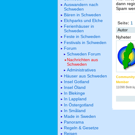
dann regis
Auswandern nach
Spam werd
Schweden
Bären in Schweden
Elchparks und Elche
Seite:
1
Ferienhäuser in
Autor
Schweden
Feste in Schweden
Nyheter
Festivals in Schweden
Forum
Schweden Forum
Nachrichten aus
Schweden
Administratives
Häuser aus Schweden
Community
Insel Gotland
Member
Insel Öland
11098 Beiträ
In Blekinge
In Lappland
In Östergotland
In Småland
Made in Sweden
Panorama
Regeln & Gesetze
Reisen