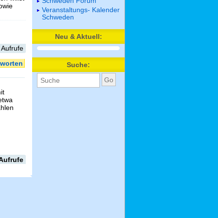
Schweden Forum
sowie
Veranstaltungs- Kalender
Schweden
Neu & Aktuell:
 Aufrufe
worten
Suche:
it
etwa
ahlen
Aufrufe