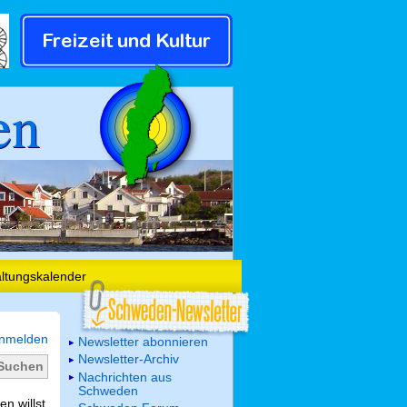
en
altungskalender
nmelden
Newsletter abonnieren
Newsletter-Archiv
Nachrichten aus
Schweden
n willst