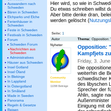
Hier wird, so wie in Schwed
Auswandern nach
Schweden
Du etwas schreiben willst da
Bären in Schweden
Aber bitte denke dran, bel
Elchparks und Elche
werden gelöscht (
Nutzungs
Ferienhäuser in
Schweden
Feste in Schweden
Seite:
1
Festivals in Schweden
Autor
Thema:
Opposition: 
Forum
Schweden Forum
Nyheter
Opposition: "
Nachrichten aus
Kampfjets z
Schweden
Administratives
Friday, 3. Jun
Häuser aus Schweden
Die opposition
Insel Gotland
Insel Öland
weiterhin die 
In Blekinge
schwedischer 
Community
In Lappland
Member
des libyschen 
In Östergotland
11098 Beiträge
Sprecher der f
In Småland
Ahlin, sagte n
Made in Sweden
Außenminister C
Panorama
Einigung mit d
Regeln & Gesetze
Reisen