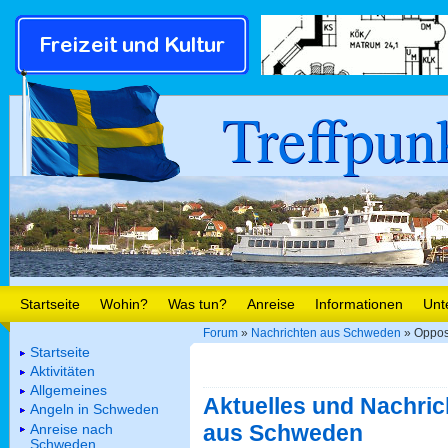
Treffpun
Startseite
Wohin?
Was tun?
Anreise
Informationen
Unt
Forum
»
Nachrichten aus Schweden
» Opposi
Startseite
Aktivitäten
Allgemeines
Aktuelles und Nachric
Angeln in Schweden
aus Schweden
Anreise nach
Schweden