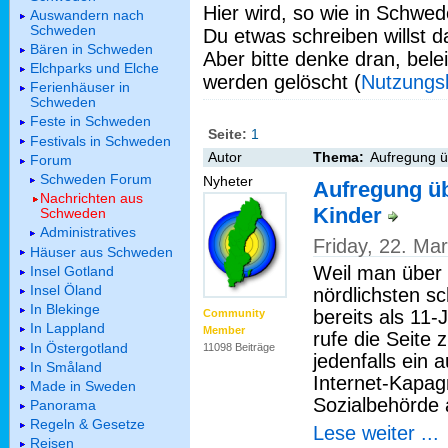
Hier wird, so wie in Schwed
Auswandern nach
Schweden
Du etwas schreiben willst da
Bären in Schweden
Aber bitte denke dran, bel
Elchparks und Elche
werden gelöscht (
Nutzungs
Ferienhäuser in
Schweden
Feste in Schweden
Seite:
1
Festivals in Schweden
Autor
Thema:
Aufregung ü
Forum
Schweden Forum
Nyheter
Aufregung ü
Nachrichten aus
Kinder
Schweden
Administratives
Friday, 22. Ma
Häuser aus Schweden
Weil man über
Insel Gotland
Insel Öland
nördlichsten s
In Blekinge
bereits als 11
Community
In Lappland
Member
rufe die Seite 
In Östergotland
11098 Beiträge
jedenfalls ein 
In Småland
Internet-Kapag
Made in Sweden
Sozialbehörde 
Panorama
Regeln & Gesetze
Lese weiter ...
Reisen