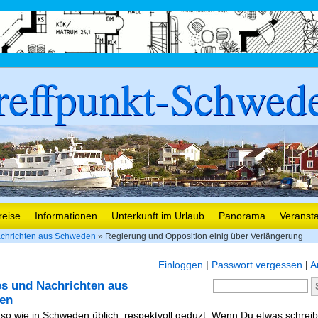
reffpunkt-Schwed
reise
Informationen
Unterkunft im Urlaub
Panorama
Veranst
chrichten aus Schweden
» Regierung und Opposition einig über Verlängerung
Einloggen
|
Passwort vergessen
|
A
es und Nachrichten aus
en
, so wie in Schweden üblich, respektvoll geduzt. Wenn Du etwas schreibe