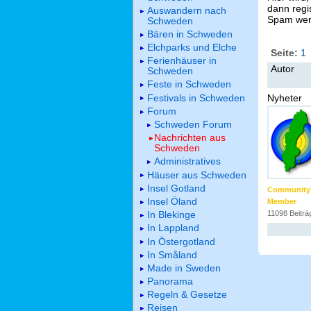
dann regis
Auswandern nach
Spam werd
Schweden
Bären in Schweden
Elchparks und Elche
Seite:
1
Ferienhäuser in
Autor
Schweden
Feste in Schweden
Festivals in Schweden
Nyheter
Forum
Schweden Forum
Nachrichten aus
Schweden
Administratives
Häuser aus Schweden
Insel Gotland
Community
Insel Öland
Member
In Blekinge
11098 Beiträ
In Lappland
In Östergotland
In Småland
Made in Sweden
Panorama
Regeln & Gesetze
Reisen