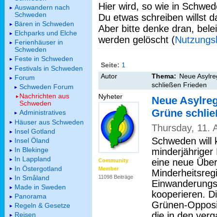
Hier wird, so wie in Schwed
Auswandern nach
Schweden
Du etwas schreiben willst da
Bären in Schweden
Aber bitte denke dran, bel
Elchparks und Elche
werden gelöscht (
Nutzungs
Ferienhäuser in
Schweden
Feste in Schweden
Seite:
1
Festivals in Schweden
Autor
Thema:
Neue Asylre
Forum
schließen Frieden
Schweden Forum
Nachrichten aus
Nyheter
Neue Asylreg
Schweden
Grüne schli
Administratives
Häuser aus Schweden
Thursday, 11. 
Insel Gotland
Schweden will 
Insel Öland
In Blekinge
minderjähriger 
In Lappland
eine neue Über
Community
In Östergotland
Member
Minderheitsreg
In Småland
11098 Beiträge
Einwanderungs
Made in Sweden
kooperieren. D
Panorama
Grünen-Opposit
Regeln & Gesetze
die in den ver
Reisen