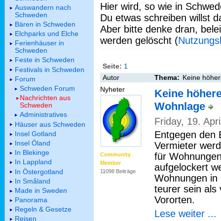
Hier wird, so wie in Schwed
Auswandern nach
Schweden
Du etwas schreiben willst da
Bären in Schweden
Aber bitte denke dran, bel
Elchparks und Elche
werden gelöscht (
Nutzungs
Ferienhäuser in
Schweden
Feste in Schweden
Seite:
1
Festivals in Schweden
Autor
Thema:
Keine höher
Forum
Schweden Forum
Nyheter
Keine höhere
Nachrichten aus
Wohnlage
Schweden
Administratives
Friday, 19. Ap
Häuser aus Schweden
Entgegen den E
Insel Gotland
Insel Öland
Vermieter werd
In Blekinge
für Wohnungen 
Community
In Lappland
Member
aufgelockert we
In Östergotland
11098 Beiträge
Wohnungen in d
In Småland
teurer sein al
Made in Sweden
Vororten.
Panorama
Regeln & Gesetze
Lese weiter ...
Reisen