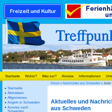
Treffpun
Startseite
Wohin?
Was tun?
Anreise
Informationen
Unt
Forum
»
Nachrichten aus Schweden
» Jeder 
Startseite
Aktivitäten
Allgemeines
Aktuelles und Nachric
Angeln in Schweden
aus Schweden
Anreise nach
Schweden