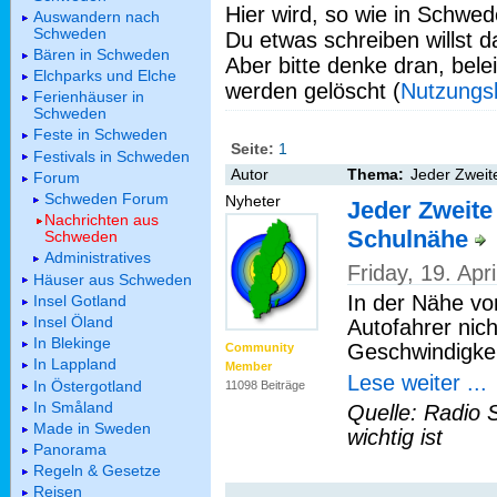
Hier wird, so wie in Schwed
Auswandern nach
Schweden
Du etwas schreiben willst da
Bären in Schweden
Aber bitte denke dran, bel
Elchparks und Elche
werden gelöscht (
Nutzungs
Ferienhäuser in
Schweden
Feste in Schweden
Seite:
1
Festivals in Schweden
Autor
Thema:
Jeder Zweite
Forum
Schweden Forum
Nyheter
Jeder Zweite 
Nachrichten aus
Schulnähe
Schweden
Administratives
Friday, 19. Ap
Häuser aus Schweden
In der Nähe vo
Insel Gotland
Insel Öland
Autofahrer nich
In Blekinge
Geschwindigke
Community
In Lappland
Member
Lese weiter ...
In Östergotland
11098 Beiträge
In Småland
Quelle: Radio 
Made in Sweden
wichtig ist
Panorama
Regeln & Gesetze
Reisen