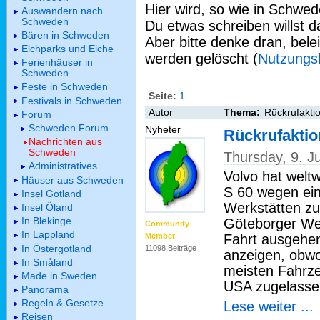
Hier wird, so wie in Schwed
Auswandern nach
Schweden
Du etwas schreiben willst da
Bären in Schweden
Aber bitte denke dran, bel
Elchparks und Elche
werden gelöscht (
Nutzungs
Ferienhäuser in
Schweden
Feste in Schweden
Seite:
1
Festivals in Schweden
Autor
Thema:
Rückrufaktio
Forum
Schweden Forum
Nyheter
Rückrufaktio
Nachrichten aus
Schweden
Thursday, 9. J
Administratives
Volvo hat welt
Häuser aus Schweden
S 60 wegen eine
Insel Gotland
Werkstätten z
Insel Öland
In Blekinge
Göteborger We
Community
In Lappland
Fahrt ausgehe
Member
In Östergotland
11098 Beiträge
anzeigen, obwoh
In Småland
meisten Fahrze
Made in Sweden
USA zugelasse
Panorama
Regeln & Gesetze
Lese weiter ...
Reisen