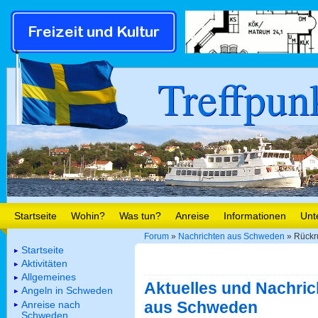
Treffpun
Startseite
Wohin?
Was tun?
Anreise
Informationen
Unt
Forum
»
Nachrichten aus Schweden
» Rückru
Startseite
Aktivitäten
Allgemeines
Aktuelles und Nachric
Angeln in Schweden
aus Schweden
Anreise nach
Schweden