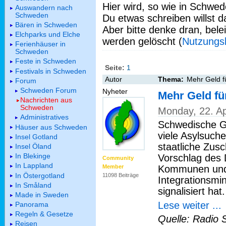
Hier wird, so wie in Schwed
Auswandern nach
Schweden
Du etwas schreiben willst da
Bären in Schweden
Aber bitte denke dran, bel
Elchparks und Elche
werden gelöscht (
Nutzungs
Ferienhäuser in
Schweden
Feste in Schweden
Seite:
1
Festivals in Schweden
Autor
Thema:
Mehr Geld f
Forum
Schweden Forum
Nyheter
Mehr Geld fü
Nachrichten aus
Schweden
Monday, 22. Ap
Administratives
Schwedische G
Häuser aus Schweden
viele Asylsuch
Insel Gotland
staatliche Zusc
Insel Öland
In Blekinge
Vorschlag des
Community
In Lappland
Kommunen und 
Member
In Östergotland
11098 Beiträge
Integrationsmin
In Småland
signalisiert hat.
Made in Sweden
Lese weiter ...
Panorama
Regeln & Gesetze
Quelle: Radio 
Reisen