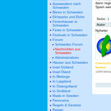
dann regis
Auswandern nach
Spam werd
Schweden
Bären in Schweden
Elchparks und Elche
Seite:
1
Ferienhäuser in
Autor
Schweden
Feste in Schweden
Nyheter
Festivals in Schweden
Forum
Schweden Forum
Nachrichten aus
Schweden
Administratives
Häuser aus Schweden
Community
Insel Gotland
Member
Insel Öland
11098 Beiträ
In Blekinge
In Lappland
In Östergotland
In Småland
Made in Sweden
Panorama
Regeln & Gesetze
Reisen