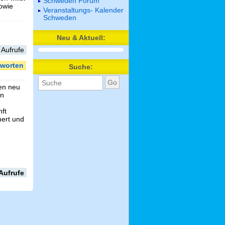
Schweden Forum
sowie
Veranstaltungs- Kalender
Schweden
Neu & Aktuell:
 Aufrufe
worten
Suche:
en neu
en
m
ft
hert und
Aufrufe