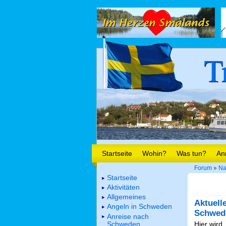
T
Startseite
Wohin?
Was tun?
An
Forum
»
Na
Startseite
Aktivitäten
Allgemeines
Aktuell
Angeln in Schweden
Schwed
Anreise nach
Schweden
Hier wird