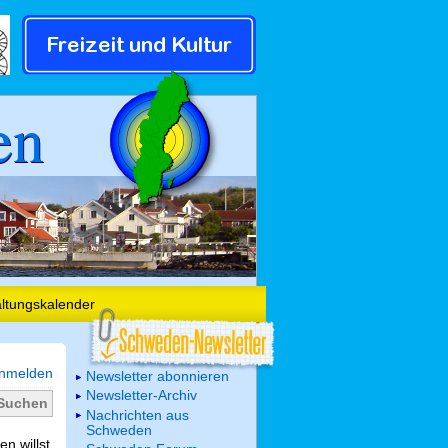
en
altungskalender
nmelden
Newsletter abonnieren
Newsletter-Archiv
Nachrichten aus
Schweden
n willst