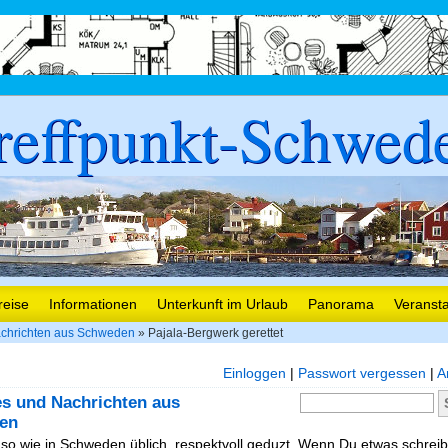
reffpunkt-Schwed
reise
Informationen
Unterkunft im Urlaub
Panorama
Veranst
chrichten aus Schweden
» Pajala-Bergwerk gerettet
Einloggen
|
Passwort vergessen
|
A
es und Nachrichten aus
en
, so wie in Schweden üblich, respektvoll geduzt. Wenn Du etwas schreibe