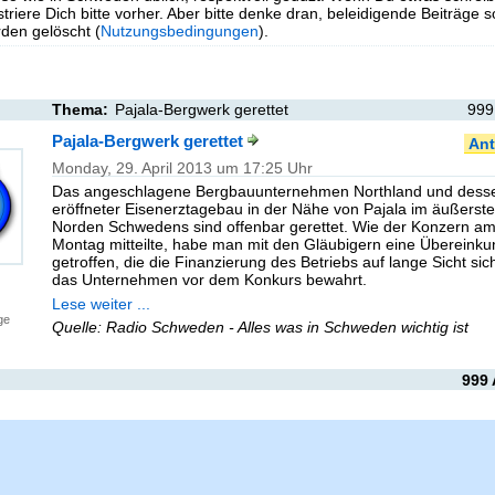
triere Dich bitte vorher. Aber bitte denke dran, beleidigende Beiträge 
en gelöscht (
Nutzungsbedingungen
).
Thema:
Pajala-Bergwerk gerettet
999
Pajala-Bergwerk gerettet
Ant
Monday, 29. April 2013 um 17:25 Uhr
Das angeschlagene Bergbauunternehmen Northland und dess
eröffneter Eisenerztagebau in der Nähe von Pajala im äußerst
Norden Schwedens sind offenbar gerettet. Wie der Konzern a
Montag mitteilte, habe man mit den Gläubigern eine Übereinkun
getroffen, die die Finanzierung des Betriebs auf lange Sicht sic
das Unternehmen vor dem Konkurs bewahrt.
Lese weiter ...
ge
Quelle: Radio Schweden - Alles was in Schweden wichtig ist
999 