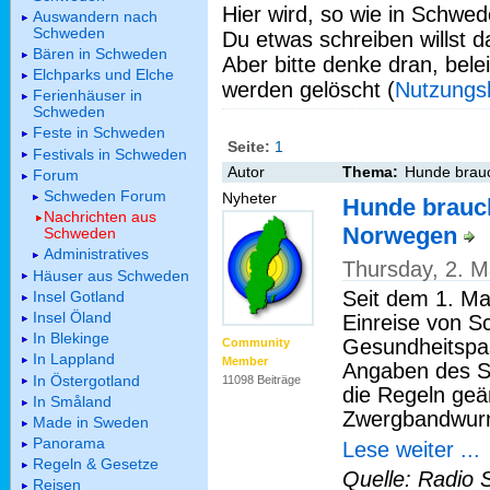
Hier wird, so wie in Schwed
Auswandern nach
Schweden
Du etwas schreiben willst da
Bären in Schweden
Aber bitte denke dran, bel
Elchparks und Elche
werden gelöscht (
Nutzungs
Ferienhäuser in
Schweden
Feste in Schweden
Seite:
1
Festivals in Schweden
Autor
Thema:
Hunde brau
Forum
Schweden Forum
Nyheter
Hunde brauc
Nachrichten aus
Norwegen
Schweden
Administratives
Thursday, 2. 
Häuser aus Schweden
Seit dem 1. Ma
Insel Gotland
Insel Öland
Einreise von 
In Blekinge
Gesundheitspas
Community
In Lappland
Member
Angaben des S
In Östergotland
11098 Beiträge
die Regeln geä
In Småland
Zwergbandwurm 
Made in Sweden
Panorama
Lese weiter ...
Regeln & Gesetze
Quelle: Radio 
Reisen