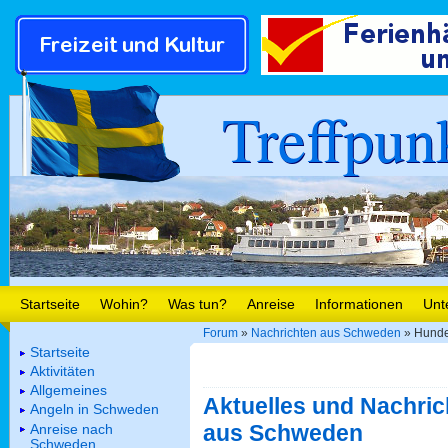
Treffpun
Startseite
Wohin?
Was tun?
Anreise
Informationen
Unt
Forum
»
Nachrichten aus Schweden
» Hunde
Startseite
Aktivitäten
Allgemeines
Aktuelles und Nachric
Angeln in Schweden
aus Schweden
Anreise nach
Schweden