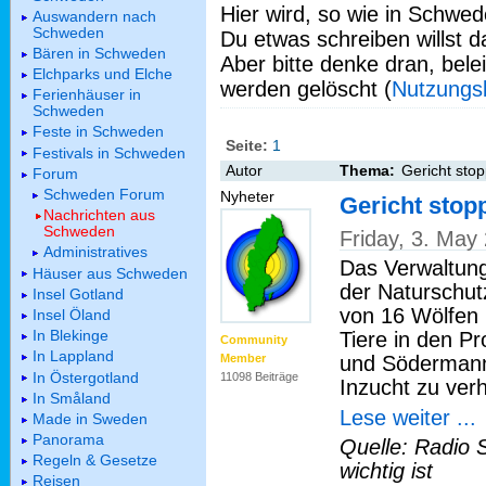
Hier wird, so wie in Schwed
Auswandern nach
Schweden
Du etwas schreiben willst da
Bären in Schweden
Aber bitte denke dran, bel
Elchparks und Elche
werden gelöscht (
Nutzungs
Ferienhäuser in
Schweden
Feste in Schweden
Seite:
1
Festivals in Schweden
Autor
Thema:
Gericht stop
Forum
Schweden Forum
Nyheter
Gericht stop
Nachrichten aus
Schweden
Friday, 3. May
Administratives
Das Verwaltung
Häuser aus Schweden
der Naturschu
Insel Gotland
von 16 Wölfen 
Insel Öland
In Blekinge
Tiere in den P
Community
In Lappland
und Södermannl
Member
In Östergotland
11098 Beiträge
Inzucht zu ver
In Småland
Lese weiter ...
Made in Sweden
Panorama
Quelle: Radio 
Regeln & Gesetze
wichtig ist
Reisen