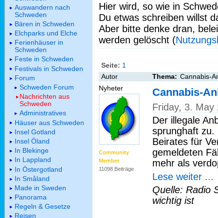
Hier wird, so wie in Schwed
Auswandern nach
Schweden
Du etwas schreiben willst da
Bären in Schweden
Aber bitte denke dran, bel
Elchparks und Elche
werden gelöscht (
Nutzungs
Ferienhäuser in
Schweden
Feste in Schweden
Seite:
1
Festivals in Schweden
Autor
Thema:
Cannabis-An
Forum
Schweden Forum
Nyheter
Cannabis-An
Nachrichten aus
Schweden
Friday, 3. May
Administratives
Der illegale A
Häuser aus Schweden
sprunghaft zu.
Insel Gotland
Beirates für V
Insel Öland
In Blekinge
gemeldeten Fäl
Community
In Lappland
mehr als verdo
Member
In Östergotland
11098 Beiträge
Lese weiter ...
In Småland
Made in Sweden
Quelle: Radio 
Panorama
wichtig ist
Regeln & Gesetze
Reisen