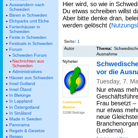
Hier wird, so wie in Schwed
Auswandern nach
Schweden
Du etwas schreiben willst da
Bären in Schweden
Aber bitte denke dran, bel
Elchparks und Elche
werden gelöscht (
Nutzungs
Ferienhäuser in
Schweden
Feste in Schweden
Seite:
1
Festivals in Schweden
Autor
Thema:
Schwedische
Forum
Ausnahme
Schweden Forum
Nachrichten aus
Nyheter
Schwedische
Schweden
vor die Aus
Administratives
Häuser aus Schweden
Tuesday, 7. M
Insel Gotland
Nur etwas mehr
Insel Öland
In Blekinge
Geschäftsführe
In Lappland
Frau besetzt –
Community
In Östergotland
Member
nur etwas mehr
In Småland
11098 Beiträge
neue Gleichste
Made in Sweden
Branchenorgan
Panorama
(Ledarna).
Regeln & Gesetze
Reisen