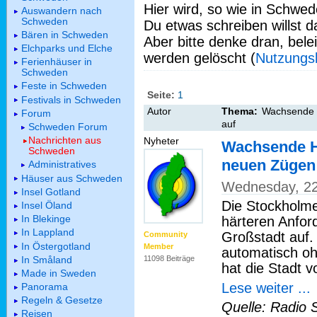
Hier wird, so wie in Schwed
Auswandern nach
Schweden
Du etwas schreiben willst da
Bären in Schweden
Aber bitte denke dran, bel
Elchparks und Elche
werden gelöscht (
Nutzungs
Ferienhäuser in
Schweden
Feste in Schweden
Seite:
1
Festivals in Schweden
Autor
Thema:
Wachsende H
Forum
auf
Schweden Forum
Nachrichten aus
Nyheter
Wachsende Ha
Schweden
neuen Zügen
Administratives
Häuser aus Schweden
Wednesday, 22
Insel Gotland
Die Stockholme
Insel Öland
In Blekinge
härteren Anfo
In Lappland
Großstadt auf.
Community
In Östergotland
Member
automatisch oh
In Småland
11098 Beiträge
hat die Stadt v
Made in Sweden
Lese weiter ...
Panorama
Regeln & Gesetze
Quelle: Radio 
Reisen