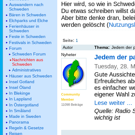
Hier wird, so wie in Schwed
Auswandern nach
Schweden
Du etwas schreiben willst da
Bären in Schweden
Aber bitte denke dran, bel
Elchparks und Elche
werden gelöscht (
Nutzungs
Ferienhäuser in
Schweden
Feste in Schweden
Seite:
1
Festivals in Schweden
Autor
Thema:
Jedem der 
Forum
Schweden Forum
Nyheter
Jedem der 
Nachrichten aus
Schweden
Tuesday, 28. 
Administratives
Gute Aussichte
Häuser aus Schweden
Erfreuliches a
Insel Gotland
es einfacher w
Insel Öland
In Blekinge
eigener Wahl z
Community
In Lappland
Member
Lese weiter ...
In Östergotland
11098 Beiträge
Quelle: Radio 
In Småland
Made in Sweden
wichtig ist
Panorama
Regeln & Gesetze
Reisen