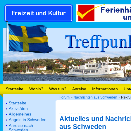
Treffpun
Startseite
Wohin?
Was tun?
Anreise
Informationen
Unt
Forum
»
Nachrichten aus Schweden
» Rekrut
Startseite
Aktivitäten
Allgemeines
Aktuelles und Nachric
Angeln in Schweden
aus Schweden
Anreise nach
Schweden