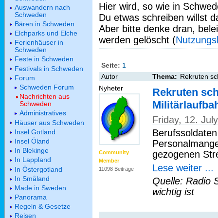
Hier wird, so wie in Schwed
Auswandern nach
Schweden
Du etwas schreiben willst da
Bären in Schweden
Aber bitte denke dran, bel
Elchparks und Elche
werden gelöscht (
Nutzungs
Ferienhäuser in
Schweden
Feste in Schweden
Seite:
1
Festivals in Schweden
Autor
Thema:
Rekruten sc
Forum
Schweden Forum
Nyheter
Rekruten sch
Nachrichten aus
Militärlaufb
Schweden
Administratives
Friday, 12. Ju
Häuser aus Schweden
Berufssoldaten
Insel Gotland
Insel Öland
Personalmangel
In Blekinge
gezogenen Stre
Community
In Lappland
Member
Lese weiter ...
In Östergotland
11098 Beiträge
In Småland
Quelle: Radio 
Made in Sweden
wichtig ist
Panorama
Regeln & Gesetze
Reisen